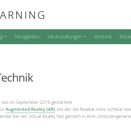
EARNING
ng
Neuigkeiten
Veranstaltungen
Verbund
Medi
Technik
für das im September 2016 gestartete
zur
Augmented Reality (AR)
, bei der die Realität stets sichtbar ble
ender bei der Virtual Reality fast gänzlich in eine computergeneri