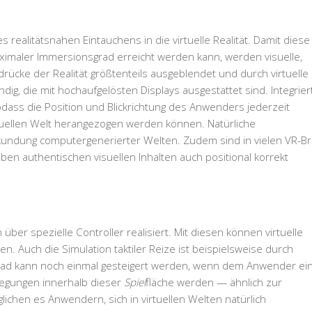
 realitätsnahen Eintauchens in die virtuelle Realität. Damit diese
ximaler Immersionsgrad erreicht werden kann, werden visuelle,
rücke der Realität größtenteils ausgeblendet und durch virtuelle
dig, die mit hochaufgelösten Displays ausgestattet sind. Integrier
sodass die Position und Blickrichtung des Anwenders jederzeit
irtuellen Welt herangezogen werden können. Natürliche
ndung computergenerierter Welten. Zudem sind in vielen VR-Bri
en authentischen visuellen Inhalten auch positional korrekt
 über spezielle Controller realisiert. Mit diesen können virtuelle
 Auch die Simulation taktiler Reize ist beispielsweise durch
grad kann noch einmal gesteigert werden, wenn dem Anwender ei
wegungen innerhalb dieser
Spiel
fläche werden — ähnlich zur
chen es Anwendern, sich in virtuellen Welten natürlich