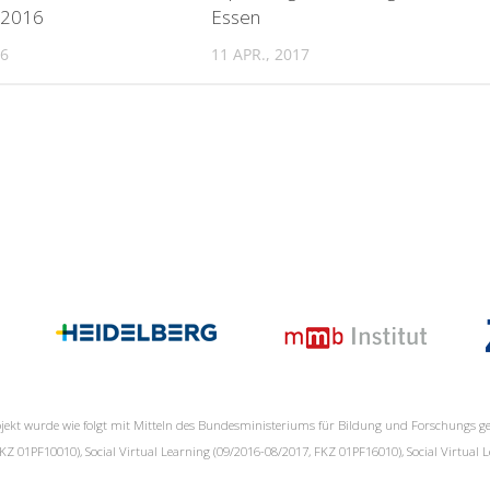
 2016
Essen
16
11 APR., 2017
jekt wurde wie folgt mit Mitteln des Bundesministeriums für Bildung und Forschungs ge
Z 01PF10010), Social Virtual Learning (09/2016-08/2017, FKZ 01PF16010), Social Virtual