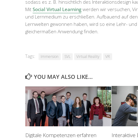
sodass es z. B. hinsichtlich des Interaktionsdesign k
Mit
Social Virtual Learning
werden wir versuchen, Virt
und Lernmedium zu erschließen. Aufbauend auf den E
Lernwelten gewonnen haben, wird so eine Lehr- und L
gleichermaßen Anwendung finden.
Tags:
Immersion
SVL
Virtual Reality
VR
YOU MAY ALSO LIKE...
Digitale Kompetenzen erfahren
Interaktive