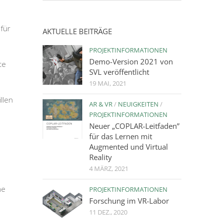
 für
AKTUELLE BEITRÄGE
PROJEKTINFORMATIONEN
Demo-Version 2021 von
te
SVL veröffentlicht
19 MAI, 2021
llen
AR & VR
/
NEUIGKEITEN
/
PROJEKTINFORMATIONEN
Neuer „COPLAR-Leitfaden”
für das Lernen mit
Augmented und Virtual
Reality
4 MÄRZ, 2021
ne
PROJEKTINFORMATIONEN
Forschung im VR-Labor
11 DEZ., 2020