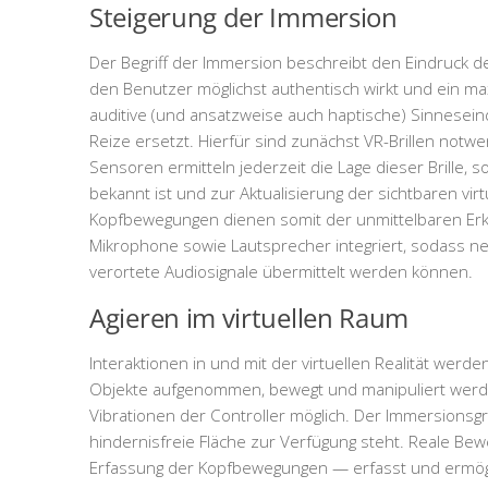
Steigerung der Immersion
Der Begriff der Immersion beschreibt den Eindruck des
den Benutzer möglichst authentisch wirkt und ein ma
auditive (und ansatzweise auch haptische) Sinneseind
Reize ersetzt. Hierfür sind zunächst VR-Brillen notwen
Sensoren ermitteln jederzeit die Lage dieser Brille, 
bekannt ist und zur Aktualisierung der sichtbaren v
Kopfbewegungen dienen somit der unmittelbaren Erku
Mikrophone sowie Lautsprecher integriert, sodass neb
verortete Audiosignale übermittelt werden können.
Agieren im virtuellen Raum
Interaktionen in und mit der virtuellen Realität werden
Objekte aufgenommen, bewegt und manipuliert werden.
Vibrationen der Controller möglich. Der Immersions
hindernisfreie Fläche zur Verfügung steht. Reale Be
Erfassung der Kopfbewegungen — erfasst und ermögli