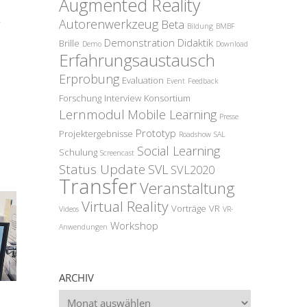
Augmented Reality
-
Autorenwerkzeug
Beta
Bildung
BMBF
Demonstration
Didaktik
Brille
Demo
Download
Erfahrungsaustausch
Erprobung
Evaluation
Event
Feedback
Forschung
Interview
Konsortium
Lernmodul
Mobile Learning
Presse
Prototyp
Projektergebnisse
Roadshow
SAL
Social Learning
Schulung
Screencast
Status Update
SVL
SVL2020
Transfer
Veranstaltung
Virtual Reality
Vorträge
VR
Videos
VR-
Workshop
Anwendungen
ARCHIV
Archiv