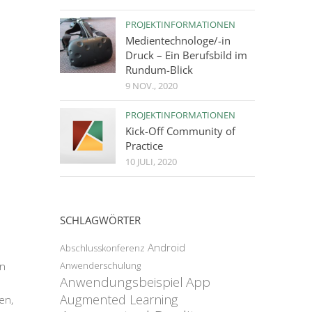
PROJEKTINFORMATIONEN
Medientechnologe/-in
Druck – Ein Berufsbild im
Rundum-Blick
9 NOV., 2020
PROJEKTINFORMATIONEN
Kick-Off Community of
Practice
10 JULI, 2020
SCHLAGWÖRTER
Android
Abschlusskonferenz
Anwenderschulung
un
Anwendungsbeispiel
App
Augmented Learning
en,