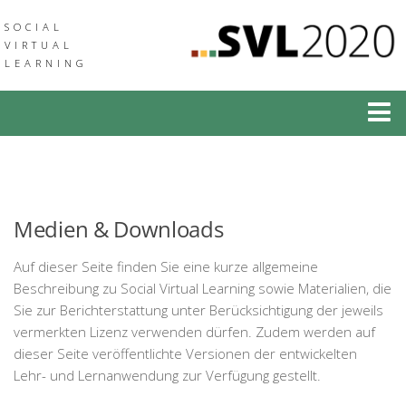
SOCIAL
VIRTUAL
LEARNING
Social Virtual Learning
Social Augmented Learning
Neuigkeiten
Medien & Downloads
Veranstaltungen
Auf dieser Seite finden Sie eine kurze allgemeine
Verbund
Beschreibung zu Social Virtual Learning sowie Materialien, die
Sie zur Berichterstattung unter Berücksichtigung der jeweils
Medien & Downloads
vermerkten Lizenz verwenden dürfen. Zudem werden auf
dieser Seite veröffentlichte Versionen der entwickelten
Community of Practice
Lehr- und Lernanwendung zur Verfügung gestellt.