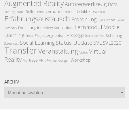
Augmented Reality
Autorenwerkzeug
Beta
Demonstration
Didaktik
Brille
Bildung
BMBF
Demo
Download
Erfahrungsaustausch
Erprobung
Evaluation
Event
Lernmodul
Mobile
Forschung
Interview
Konsortium
Feedback
Learning
Prototyp
Projektergebnisse
Schulung
Presse
Roadshow
SAL
Status Update
Social Learning
SVL
SVL2020
Screencast
Transfer
Veranstaltung
Virtual
Videos
Reality
Workshop
Vorträge
VR
VR-Anwendungen
ARCHIV
Archiv