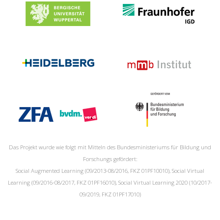
Das Projekt wurde wie folgt mit Mitteln des Bundesministeriums für Bildung und
Forschungs gefördert:
Social Augmented Learning (09/2013-08/2016, FKZ 01PF10010), Social Virtual
Learning (09/2016-08/2017, FKZ 01PF16010), Social Virtual Learning 2020 (10/2017-
09/2019, FKZ 01PF17010)