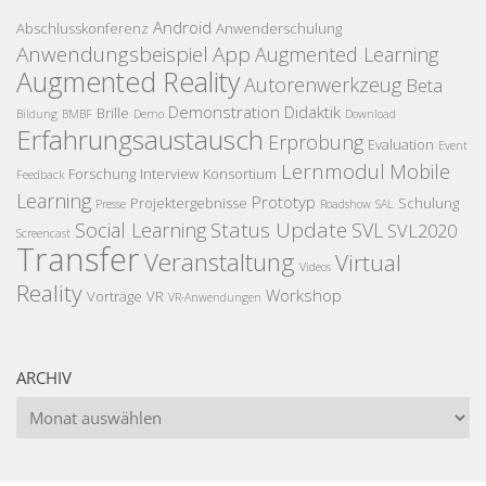
Android
Abschlusskonferenz
Anwenderschulung
Anwendungsbeispiel
App
Augmented Learning
Augmented Reality
Autorenwerkzeug
Beta
Demonstration
Didaktik
Brille
Bildung
BMBF
Demo
Download
Erfahrungsaustausch
Erprobung
Evaluation
Event
Lernmodul
Mobile
Forschung
Interview
Konsortium
Feedback
Learning
Prototyp
Projektergebnisse
Schulung
Presse
Roadshow
SAL
Status Update
Social Learning
SVL
SVL2020
Screencast
Transfer
Veranstaltung
Virtual
Videos
Reality
Workshop
Vorträge
VR
VR-Anwendungen
ARCHIV
Archiv