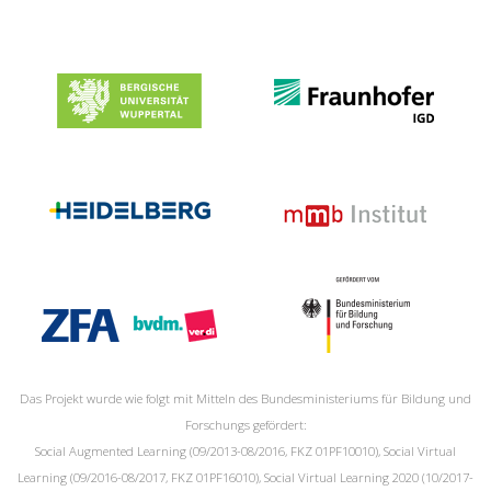
Das Projekt wurde wie folgt mit Mitteln des Bundesministeriums für Bildung und
Forschungs gefördert:
Social Augmented Learning (09/2013-08/2016, FKZ 01PF10010), Social Virtual
Learning (09/2016-08/2017, FKZ 01PF16010), Social Virtual Learning 2020 (10/2017-