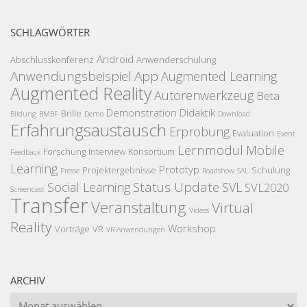
SCHLAGWÖRTER
Android
Abschlusskonferenz
Anwenderschulung
Anwendungsbeispiel
App
Augmented Learning
Augmented Reality
Autorenwerkzeug
Beta
Demonstration
Didaktik
Brille
Bildung
BMBF
Demo
Download
Erfahrungsaustausch
Erprobung
Evaluation
Event
Lernmodul
Mobile
Forschung
Interview
Konsortium
Feedback
Learning
Prototyp
Projektergebnisse
Schulung
Presse
Roadshow
SAL
Status Update
Social Learning
SVL
SVL2020
Screencast
Transfer
Veranstaltung
Virtual
Videos
Reality
Workshop
Vorträge
VR
VR-Anwendungen
ARCHIV
Archiv