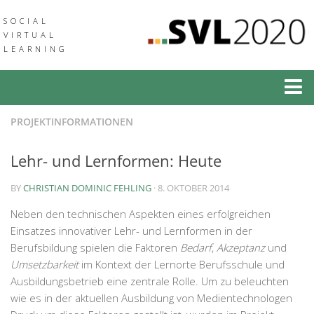
SOCIAL
VIRTUAL
LEARNING
Social Virtual Learning
PROJEKTINFORMATIONEN
Social Augmented Learning
Lehr- und Lernformen: Heute
Neuigkeiten
BY
CHRISTIAN DOMINIC FEHLING
· 8. OKTOBER 2014
Veranstaltungen
Neben den technischen Aspekten eines erfolgreichen
Verbund
Einsatzes innovativer Lehr- und Lernformen in der
Berufsbildung spielen die Faktoren
Bedarf
,
Akzeptanz
und
Medien & Downloads
Umsetzbarkeit
im Kontext der Lernorte Berufsschule und
Community of Practice
Ausbildungsbetrieb eine zentrale Rolle. Um zu beleuchten
wie es in der aktuellen Ausbildung von Medientechnologen