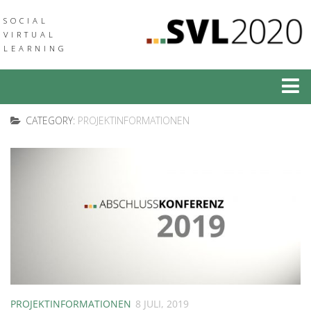
SOCIAL
VIRTUAL
LEARNING
Social Virtual Learning
CATEGORY:
PROJEKTINFORMATIONEN
Social Augmented Learning
Neuigkeiten
Veranstaltungen
Verbund
Medien & Downloads
Community of Practice
PROJEKTINFORMATIONEN
8 JULI, 2019