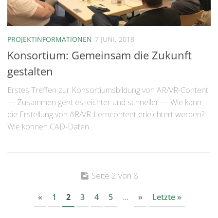
PROJEKTINFORMATIONEN
7 JUNI, 2018
Konsortium: Gemeinsam die Zukunft
gestalten
Erstes Treffen zur Konsortiumsbildung von AR/VR-Content
— Zusammen geht es leichter und schneller — Wie kann
die Erstellung von AR/VR-Lerncontent erleichtert werden?
Wie können CAD-Daten...
Seite 2 von 8
«
1
2
3
4
5
...
»
Letzte »