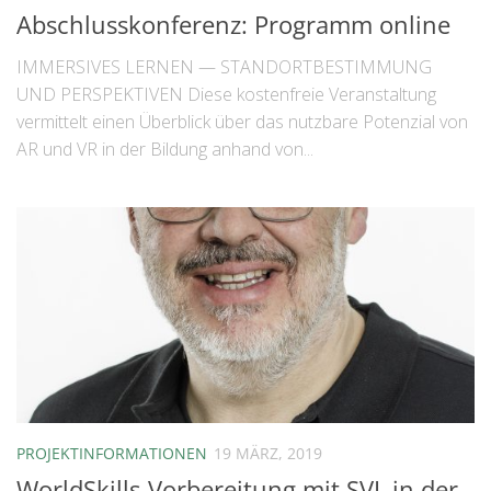
Abschlusskonferenz: Programm online
IMMERSIVES LERNEN — STANDORTBESTIMMUNG
UND PERSPEKTIVEN Diese kostenfreie Veranstaltung
vermittelt einen Überblick über das nutzbare Potenzial von
AR und VR in der Bildung anhand von...
PROJEKTINFORMATIONEN
19 MÄRZ, 2019
WorldSkills-Vorbereitung mit SVL in der