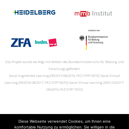
Das Projekt wurde wie folgt mit Mitteln des Bundesministeriums für Bildung und
Forschungs gefördert:
Social Augmented Learning (09/2013-08/2016, FKZ 01PF10010), Social Virtual
Learning (09/2016-08/2017, FKZ 01PF16010), Social Virtual Learning 2020 (10/2017-
09/2019, FKZ 01PF17010)
Diese Webseite verwendet Cookies, um Ihnen eine
komfortable Nutzung zu ermöglichen. Sie willigen in die