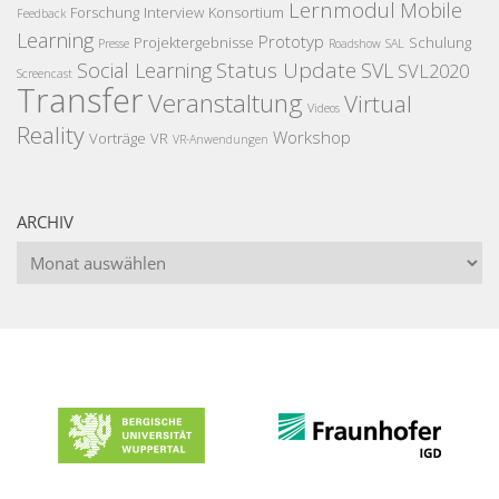
Lernmodul
Mobile
Forschung
Interview
Konsortium
Feedback
Learning
Prototyp
Projektergebnisse
Schulung
Presse
Roadshow
SAL
Status Update
Social Learning
SVL
SVL2020
Screencast
Transfer
Veranstaltung
Virtual
Videos
Reality
Workshop
Vorträge
VR
VR-Anwendungen
ARCHIV
Archiv