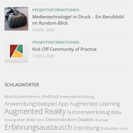
PROJEKTINFORMATIONEN
Medientechnologe/-in Druck – Ein Berufsbild
im Rundum-Blick
9 NOV., 2020
PROJEKTINFORMATIONEN
Kick-Off Community of Practice
10 JULI, 2020
SCHLAGWÖRTER
Android
Abschlusskonferenz
Anwenderschulung
Anwendungsbeispiel
App
Augmented Learning
Augmented Reality
Autorenwerkzeug
Beta
Demonstration
Didaktik
Brille
Bildung
BMBF
Demo
Download
Erfahrungsaustausch
Erprobung
Evaluation
Event