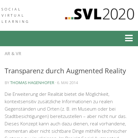
SOCIAL
VIRTUAL
LEARNING
Social Virtual Learning
AR & VR
Social Augmented Learning
Transparenz durch Augmented Reality
Neuigkeiten
BY
THOMAS HAGENHOFER
· 6. MAI 2014
Veranstaltungen
Die Erweiterung der Realität bietet die Möglichkeit,
Verbund
kontextsensitiv zusätzliche Informationen zu realen
Gegenständen und Orten (z. B. im Museum oder bei
Medien & Downloads
Stadtbesichtigungen) bereitzustellen – aber nicht nur das.
Community of Practice
Dieses Konzept kann auch dazu dienen, real vorhandene,
momentan aber nicht sichtbare Dinge mithilfe technischer