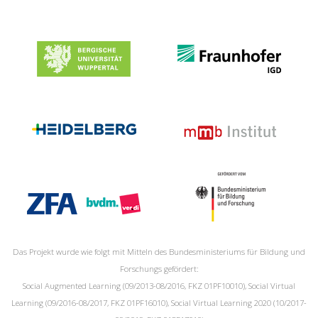
Das Projekt wurde wie folgt mit Mitteln des Bundesministeriums für Bildung und
Forschungs gefördert:
Social Augmented Learning (09/2013-08/2016, FKZ 01PF10010), Social Virtual
Learning (09/2016-08/2017, FKZ 01PF16010), Social Virtual Learning 2020 (10/2017-