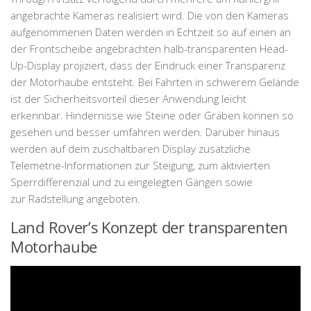
angebrachte Kameras realisiert wird. Die von den Kameras
aufgenommenen Daten werden in Echtzeit so auf einen an
der Frontscheibe angebrachten halb-transparenten Head-
Up-Display projiziert, dass der Eindruck einer Transparenz
der Motorhaube entsteht. Bei Fahrten in schwerem Gelände
ist der Sicherheitsvorteil dieser Anwendung leicht
erkennbar. Hindernisse wie Steine oder Gräben können so
gesehen und besser umfahren werden. Darüber hinaus
werden auf dem zuschaltbaren Display zusätzliche
Telemetrie-Informationen zur Steigung, zum aktivierten
Sperrdifferenzial und zu eingelegten Gängen sowie
zur Radstellung angeboten.
Land Rover’s Konzept der transparenten
Motorhaube