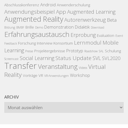
Android
Abschlusskonferenz
Anwenderschulung
Anwendungsbeispiel
App
Augmented Learning
Augmented Reality
Autorenwerkzeug
Beta
Demonstration
Didaktik
Brille
Bildung
BMBF
Demo
Download
Erfahrungsaustausch
Erprobung
Evaluation
Event
Lernmodul
Mobile
Forschung
Interview
Konsortium
Feedback
Learning
Prototyp
Projektergebnisse
Schulung
Presse
Roadshow
SAL
Status Update
Social Learning
SVL
SVL2020
Screencast
Transfer
Veranstaltung
Virtual
Videos
Reality
Workshop
Vorträge
VR
VR-Anwendungen
ARCHIV
Archiv