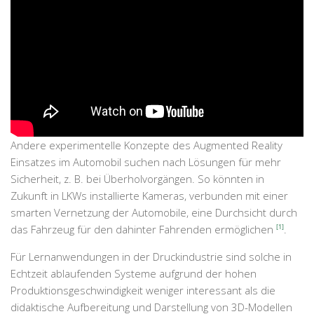
Andere experimentelle Konzepte des Augmented Reality
Einsatzes im Automobil suchen nach Lösungen für mehr
Sicherheit, z. B. bei Überholvorgängen. So könnten in
Zukunft in LKWs installierte Kameras, verbunden mit einer
smarten Vernetzung der Automobile, eine Durchsicht durch
das Fahrzeug für den dahinter Fahrenden ermöglichen
[1]
.
Für Lernanwendungen in der Druckindustrie sind solche in
Echtzeit ablaufenden Systeme aufgrund der hohen
Produktionsgeschwindigkeit weniger interessant als die
didaktische Aufbereitung und Darstellung von 3D-Modellen