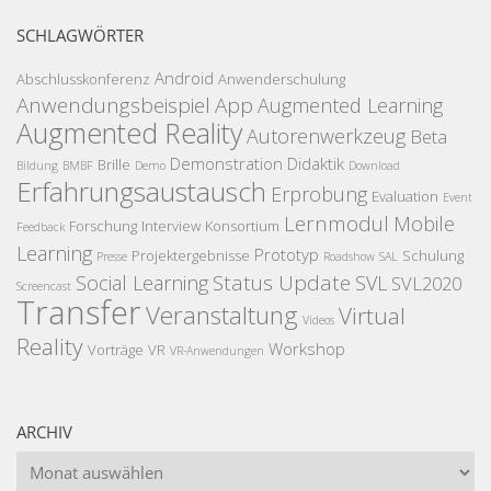
SCHLAGWÖRTER
Android
Abschlusskonferenz
Anwenderschulung
Anwendungsbeispiel
App
Augmented Learning
Augmented Reality
Autorenwerkzeug
Beta
Demonstration
Didaktik
Brille
Bildung
BMBF
Demo
Download
Erfahrungsaustausch
Erprobung
Evaluation
Event
Lernmodul
Mobile
Forschung
Interview
Konsortium
Feedback
Learning
Prototyp
Projektergebnisse
Schulung
Presse
Roadshow
SAL
Status Update
Social Learning
SVL
SVL2020
Screencast
Transfer
Veranstaltung
Virtual
Videos
Reality
Workshop
Vorträge
VR
VR-Anwendungen
ARCHIV
Archiv