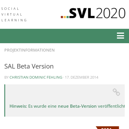
SOCIAL
VIRTUAL
LEARNING
Social Virtual Learning
PROJEKTINFORMATIONEN
Social Augmented Learning
SAL Beta Version
Neuigkeiten
BY
CHRISTIAN DOMINIC FEHLING
· 17. DEZEMBER 2014
Veranstaltungen
Verbund
Medien & Downloads
Hinweis:
Es wurde eine
neue Beta-Version
veröffentlicht.
Community of Practice