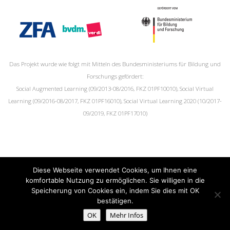
Das Projekt wurde wie folgt mit Mitteln des Bundesministeriums für Bildung und
Forschungs gefördert:
Social Augmented Learning (09/2013-08/2016, FKZ 01PF10010), Social Virtual
Learning (09/2016-08/2017, FKZ 01PF16010), Social Virtual Learning 2020 (10/2017-
09/2019, FKZ 01PF17010)
Diese Webseite verwendet Cookies, um Ihnen eine
komfortable Nutzung zu ermöglichen. Sie willigen in die
Social Augmented Learning ©2013-2017,
Impressum
,
Speicherung von Cookies ein, indem Sie dies mit OK
Datenschutzerklärung
bestätigen.
OK
Mehr Infos