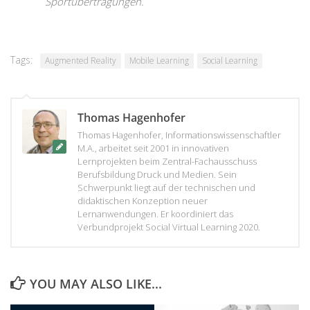
Sportübertragungen.
Tags:
Augmented Reality
Mobile Learning
Social Learning
Thomas Hagenhofer
Thomas Hagenhofer, Informationswissenschaftler
M.A., arbeitet seit 2001 in innovativen
Lernprojekten beim Zentral-Fachausschuss
Berufsbildung Druck und Medien. Sein
Schwerpunkt liegt auf der technischen und
didaktischen Konzeption neuer
Lernanwendungen. Er koordiniert das
Verbundprojekt Social Virtual Learning 2020.
YOU MAY ALSO LIKE...