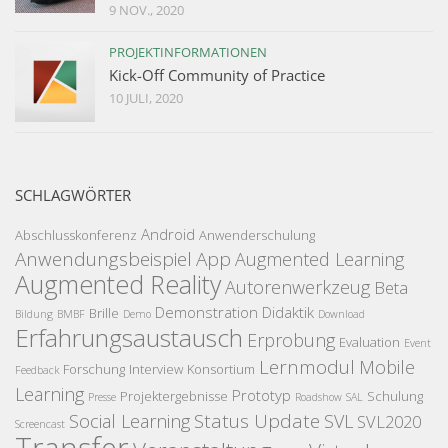
9 NOV., 2020
PROJEKTINFORMATIONEN
Kick-Off Community of Practice
10 JULI, 2020
SCHLAGWÖRTER
Android
Abschlusskonferenz
Anwenderschulung
Anwendungsbeispiel
App
Augmented Learning
Augmented Reality
Autorenwerkzeug
Beta
Demonstration
Didaktik
Brille
Bildung
BMBF
Demo
Download
Erfahrungsaustausch
Erprobung
Evaluation
Event
Lernmodul
Mobile
Forschung
Interview
Konsortium
Feedback
Learning
Prototyp
Projektergebnisse
Schulung
Presse
Roadshow
SAL
Status Update
Social Learning
SVL
SVL2020
Screencast