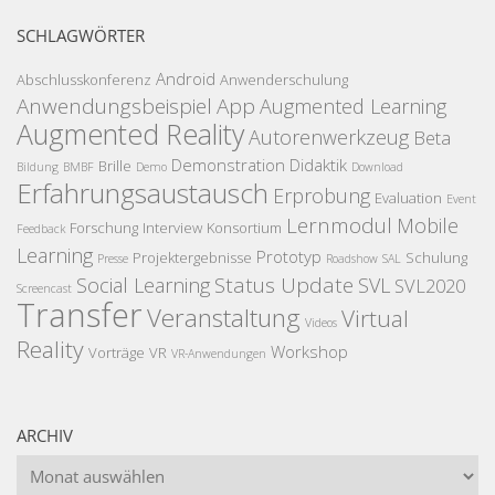
SCHLAGWÖRTER
Android
Abschlusskonferenz
Anwenderschulung
Anwendungsbeispiel
App
Augmented Learning
Augmented Reality
Autorenwerkzeug
Beta
Demonstration
Didaktik
Brille
Bildung
BMBF
Demo
Download
Erfahrungsaustausch
Erprobung
Evaluation
Event
Lernmodul
Mobile
Forschung
Interview
Konsortium
Feedback
Learning
Prototyp
Projektergebnisse
Schulung
Presse
Roadshow
SAL
Status Update
Social Learning
SVL
SVL2020
Screencast
Transfer
Veranstaltung
Virtual
Videos
Reality
Workshop
Vorträge
VR
VR-Anwendungen
ARCHIV
Archiv