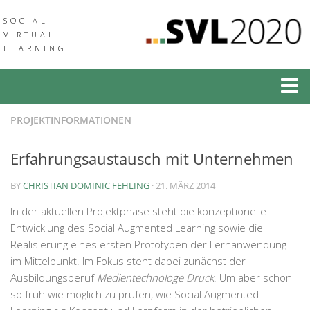
SOCIAL
VIRTUAL
LEARNING
Social Virtual Learning
PROJEKTINFORMATIONEN
Social Augmented Learning
Erfahrungsaustausch mit Unternehmen
Neuigkeiten
BY
CHRISTIAN DOMINIC FEHLING
· 21. MÄRZ 2014
Veranstaltungen
In der aktuellen Projektphase steht die konzeptionelle
Verbund
Entwicklung des Social Augmented Learning sowie die
Realisierung eines ersten Prototypen der Lernanwendung
Medien & Downloads
im Mittelpunkt. Im Fokus steht dabei zunächst der
Community of Practice
Ausbildungsberuf
Medientechnologe Druck
. Um aber schon
so früh wie möglich zu prüfen, wie Social Augmented