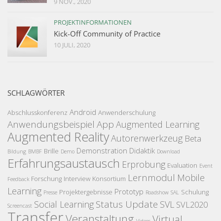
9 NOV., 2020
PROJEKTINFORMATIONEN
Kick-Off Community of Practice
10 JULI, 2020
SCHLAGWÖRTER
Android
Abschlusskonferenz
Anwenderschulung
Anwendungsbeispiel
App
Augmented Learning
Augmented Reality
Autorenwerkzeug
Beta
Demonstration
Didaktik
Brille
Bildung
BMBF
Demo
Download
Erfahrungsaustausch
Erprobung
Evaluation
Event
Lernmodul
Mobile
Forschung
Interview
Konsortium
Feedback
Learning
Prototyp
Projektergebnisse
Schulung
Presse
Roadshow
SAL
Status Update
Social Learning
SVL
SVL2020
Screencast
Transfer
Veranstaltung
Virtual