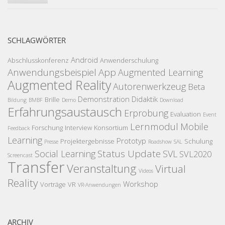
SCHLAGWÖRTER
Android
Abschlusskonferenz
Anwenderschulung
Anwendungsbeispiel
App
Augmented Learning
Augmented Reality
Autorenwerkzeug
Beta
Demonstration
Didaktik
Brille
Bildung
BMBF
Demo
Download
Erfahrungsaustausch
Erprobung
Evaluation
Event
Lernmodul
Mobile
Forschung
Interview
Konsortium
Feedback
Learning
Prototyp
Projektergebnisse
Schulung
Presse
Roadshow
SAL
Status Update
Social Learning
SVL
SVL2020
Screencast
Transfer
Veranstaltung
Virtual
Videos
Reality
Workshop
Vorträge
VR
VR-Anwendungen
ARCHIV