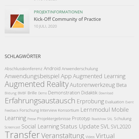
PROJEKTINFORMATIONEN
Kick-Off Community of Practice
10 JULI, 2020
SCHLAGWÖRTER
Android
Abschlusskonferenz
Anwenderschulung
Anwendungsbeispiel
App
Augmented Learning
Augmented Reality
Autorenwerkzeug
Beta
Demonstration
Didaktik
Brille
Bildung
BMBF
Demo
Download
Erfahrungsaustausch
Erprobung
Evaluation
Event
Lernmodul
Mobile
Forschung
Interview
Konsortium
Feedback
Learning
Prototyp
Projektergebnisse
Schulung
Presse
Roadshow
SAL
Status Update
Social Learning
SVL
SVL2020
Screencast
Transfer
Veranstaltung
Virtual
Videos