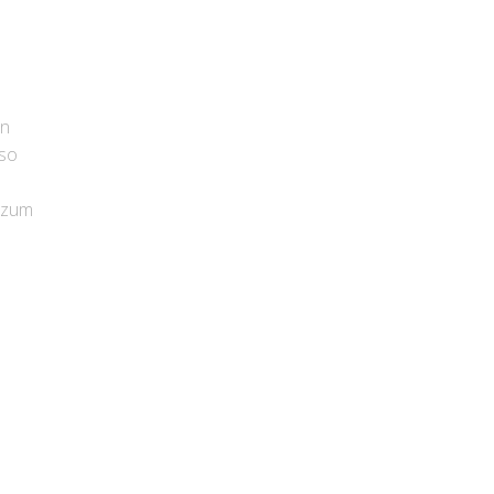
en
lso
e zum