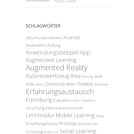
10 JULI, 2020
SCHLAGWÖRTER
Android
Abschlusskonferenz
Anwenderschulung
Anwendungsbeispiel
App
Augmented Learning
Augmented Reality
Autorenwerkzeug
Beta
Bildung
BMBF
Demonstration
Didaktik
Brille
Demo
Download
Erfahrungsaustausch
Erprobung
Evaluation
Event
Feedback
Forschung
Interview
Konsortium
Lernmodul
Mobile Learning
Presse
Prototyp
Projektergebnisse
Roadshow
SAL
Social Learning
Schulung
Screencast