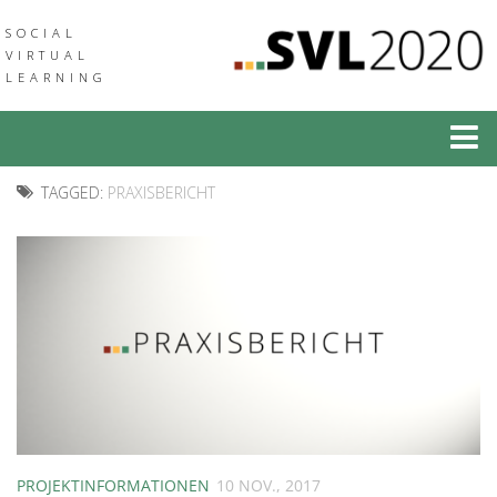
SOCIAL
VIRTUAL
LEARNING
Social Virtual Learning
TAGGED:
PRAXISBERICHT
Social Augmented Learning
Neuigkeiten
Veranstaltungen
Verbund
Medien & Downloads
Community of Practice
PROJEKTINFORMATIONEN
10 NOV., 2017