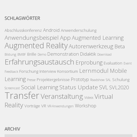
SCHLAGWÖRTER
Android
Abschlusskonferenz
Anwenderschulung
Anwendungsbeispiel
App
Augmented Learning
Augmented Reality
Autorenwerkzeug
Beta
Demonstration
Didaktik
Brille
Bildung
BMBF
Demo
Download
Erfahrungsaustausch
Erprobung
Evaluation
Event
Lernmodul
Mobile
Forschung
Interview
Konsortium
Feedback
Learning
Prototyp
Projektergebnisse
Schulung
Presse
Roadshow
SAL
Status Update
Social Learning
SVL
SVL2020
Screencast
Transfer
Veranstaltung
Virtual
Videos
Reality
Workshop
Vorträge
VR
VR-Anwendungen
ARCHIV