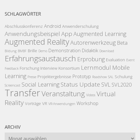
SCHLAGWÖRTER
Android
Abschlusskonferenz
Anwenderschulung
Anwendungsbeispiel
App
Augmented Learning
Augmented Reality
Autorenwerkzeug
Beta
Demonstration
Didaktik
Brille
Bildung
BMBF
Demo
Download
Erfahrungsaustausch
Erprobung
Evaluation
Event
Lernmodul
Mobile
Forschung
Interview
Konsortium
Feedback
Learning
Prototyp
Projektergebnisse
Schulung
Presse
Roadshow
SAL
Status Update
Social Learning
SVL
SVL2020
Screencast
Transfer
Veranstaltung
Virtual
Videos
Reality
Workshop
Vorträge
VR
VR-Anwendungen
ARCHIV
Archiv