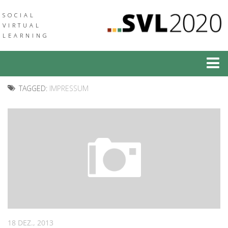
SOCIAL
VIRTUAL
LEARNING
Social Virtual Learning
TAGGED:
IMPRESSUM
Social Augmented Learning
Neuigkeiten
Veranstaltungen
Verbund
Medien & Downloads
Community of Practice
18 DEZ., 2013