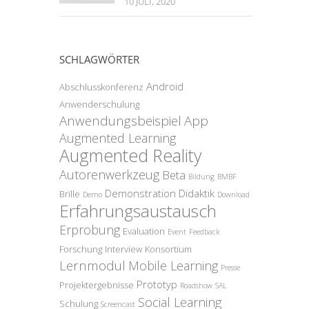
10 JULI, 2020
SCHLAGWÖRTER
Android
Abschlusskonferenz
Anwenderschulung
Anwendungsbeispiel
App
Augmented Learning
Augmented Reality
Autorenwerkzeug
Beta
Bildung
BMBF
Demonstration
Didaktik
Brille
Demo
Download
Erfahrungsaustausch
Erprobung
Evaluation
Event
Feedback
Forschung
Interview
Konsortium
Lernmodul
Mobile Learning
Presse
Prototyp
Projektergebnisse
Roadshow
SAL
Social Learning
Schulung
Screencast