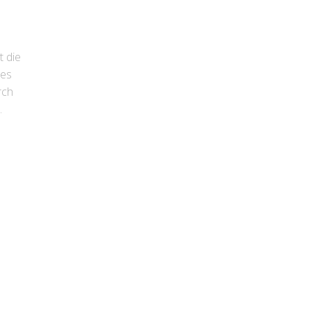
 die
des
rch
.