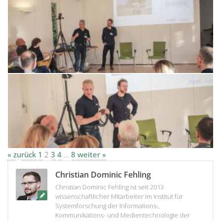
« zurück
1
2
3
4
…
8
weiter »
Christian Dominic Fehling
Christian Dominic Fehling ist seit 2013
wissenschaftlicher Mitarbeiter im Institut für
Systemforschung der Informations-,
Kommunikations- und Medientechnologie der