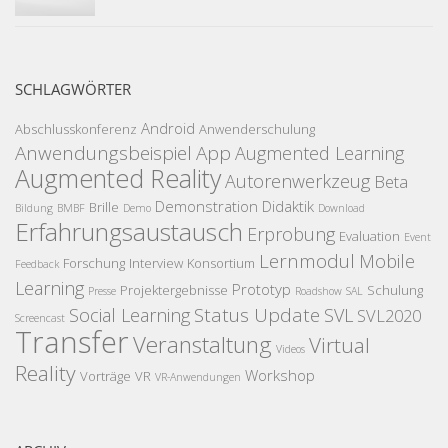
SCHLAGWÖRTER
Android
Abschlusskonferenz
Anwenderschulung
Anwendungsbeispiel
App
Augmented Learning
Augmented Reality
Autorenwerkzeug
Beta
Demonstration
Didaktik
Brille
Bildung
BMBF
Demo
Download
Erfahrungsaustausch
Erprobung
Evaluation
Event
Lernmodul
Mobile
Forschung
Interview
Konsortium
Feedback
Learning
Prototyp
Projektergebnisse
Schulung
Presse
Roadshow
SAL
Status Update
Social Learning
SVL
SVL2020
Screencast
Transfer
Veranstaltung
Virtual
Videos
Reality
Workshop
Vorträge
VR
VR-Anwendungen