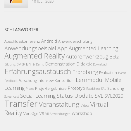
10 JULI, 2020
SCHLAGWÖRTER
Android
Abschlusskonferenz
Anwenderschulung
Anwendungsbeispiel
App
Augmented Learning
Augmented Reality
Autorenwerkzeug
Beta
Demonstration
Didaktik
Brille
Bildung
BMBF
Demo
Download
Erfahrungsaustausch
Erprobung
Evaluation
Event
Lernmodul
Mobile
Forschung
Interview
Konsortium
Feedback
Learning
Prototyp
Projektergebnisse
Schulung
Presse
Roadshow
SAL
Status Update
Social Learning
SVL
SVL2020
Screencast
Transfer
Veranstaltung
Virtual
Videos
Reality
Workshop
Vorträge
VR
VR-Anwendungen