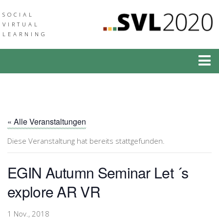
SOCIAL
VIRTUAL
LEARNING
Social Virtual Learning
Social Augmented Learning
Neuigkeiten
« Alle Veranstaltungen
Veranstaltungen
Diese Veranstaltung hat bereits stattgefunden.
Verbund
EGIN Autumn Seminar Let ´s
Medien & Downloads
explore AR VR
Community of Practice
1 Nov., 2018