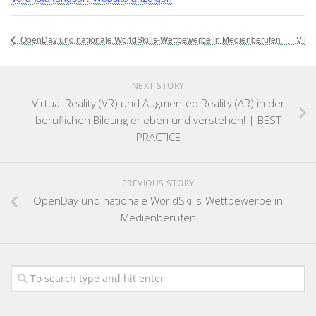
OpenDay und nationale WorldSkills-Wettbewerbe in Medienberufen
Virt
NEXT STORY
Virtual Reality (VR) und Augmented Reality (AR) in der
beruflichen Bildung erleben und verstehen! | BEST
PRACTICE
PREVIOUS STORY
OpenDay und nationale WorldSkills-Wettbewerbe in
Medienberufen