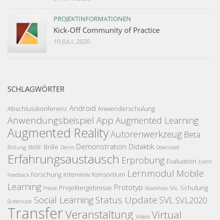
PROJEKTINFORMATIONEN
Kick-Off Community of Practice
10 JULI, 2020
SCHLAGWÖRTER
Android
Abschlusskonferenz
Anwenderschulung
Anwendungsbeispiel
App
Augmented Learning
Augmented Reality
Autorenwerkzeug
Beta
Demonstration
Didaktik
Brille
Bildung
BMBF
Demo
Download
Erfahrungsaustausch
Erprobung
Evaluation
Event
Lernmodul
Mobile
Forschung
Interview
Konsortium
Feedback
Learning
Prototyp
Projektergebnisse
Schulung
Presse
Roadshow
SAL
Status Update
Social Learning
SVL
SVL2020
Screencast
Transfer
Veranstaltung
Virtual
Videos