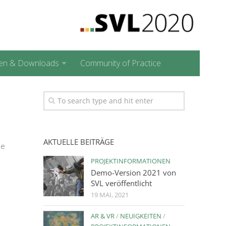
en & Downloads
Community of Practice
AKTUELLE BEITRÄGE
ie
PROJEKTINFORMATIONEN
Demo-Version 2021 von
SVL veröffentlicht
19 MAI, 2021
AR & VR
/
NEUIGKEITEN
/