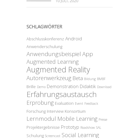
10 JULI, 2020
SCHLAGWÖRTER
Android
Abschlusskonferenz
Anwenderschulung
Anwendungsbeispiel
App
Augmented Learning
Augmented Reality
Autorenwerkzeug
Beta
Bildung
BMBF
Demonstration
Didaktik
Brille
Demo
Download
Erfahrungsaustausch
Erprobung
Evaluation
Event
Feedback
Forschung
Interview
Konsortium
Lernmodul
Mobile Learning
Presse
Prototyp
Projektergebnisse
Roadshow
SAL
Social Learning
Schulung
Screencast