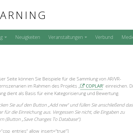
EARNING
ng
Neuigkeiten
Veranstaltungen
Verbund
Medi
ser Seite können Sie Beispiele für die Sammlung von AR/VR-
ernszenarien im Rahmen des Projekts „
COPLAR
“ einreichen. D
g dient als Basis für eine Kategorisierung und Bewertung.
licken Sie auf den Button „Add new“ und füllen Sie anschließend das
r für die Einreichung aus. Vergessen Sie nicht, die Eingaben zu
rn (Button „Save Changes To Database“).
cop_entries“ allow_insert=“true“]