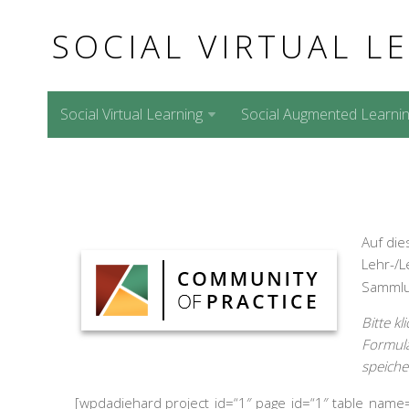
SOCIAL VIRTUAL L
Social Virtual Learning
Social Augmented Learni
Auf die
Lehr-/L
Sammlun
Bitte k
Formula
speiche
[wpdadiehard project_id=“1″ page_id=“1″ table_name=“